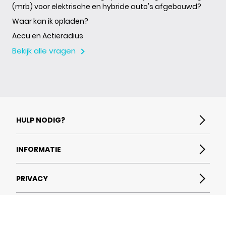
(mrb) voor elektrische en hybride auto's afgebouwd?
Waar kan ik opladen?
Accu en Actieradius
Bekijk alle vragen
HULP NODIG?
Wat is Private Lease?
INFORMATIE
Veelgestelde vragen
Contact
Algemene voorwaarden
PRIVACY
Toegankelijkheidsverklaring
Documenten
Fiat.nl
Privacybeleid
Fiat Autoabonnement (Drive4joy)
Disclaimer